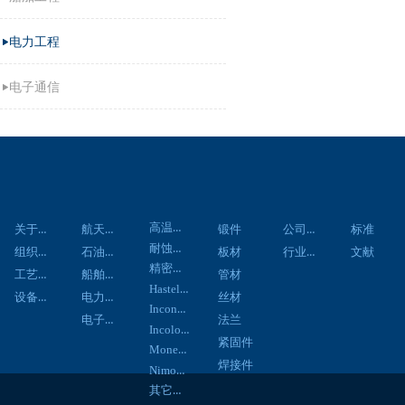
电力工程
电子通信
关于我们
应用领域
材料中心
产品中心
资讯中心
技术资料
客户服务
联系
高温合金
关于我们
航天航空
公司新闻
锻件
标准
耐蚀合金
组织架构
石油化工
行业新闻
板材
文献
精密合金
工艺流程
船舶工程
管材
Hastelloy合金
设备展示
电力工程
丝材
Inconel合金
电子通信
法兰
Incoloy合金
紧固件
Monel合金
焊接件
Nimonic合金
其它合金