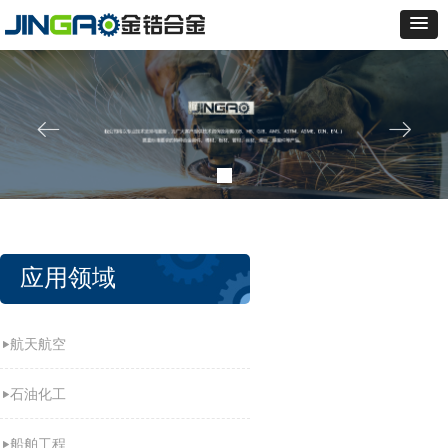
ꂃ
ꁹ
应用领域
航天航空
石油化工
船舶工程