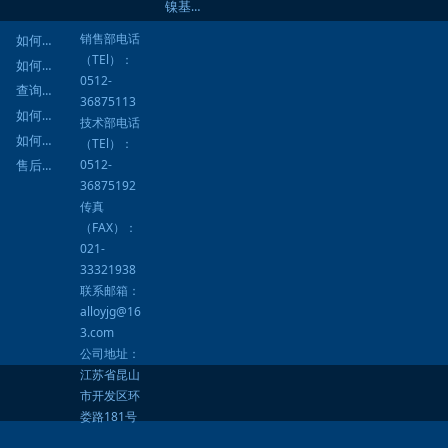
镍基焊材
销售部电话
如何询价
（TEl）：
如何订购
0512-
查询进度
36875113
如何结算
技术部电话
如何提货
（TEl）：
0512-
售后服务
36875192
传真
（FAX）：
021-
33321938
联系邮箱：
alloyjg@16
3.com
公司地址：
江苏省昆山
市开发区环
娄路181号