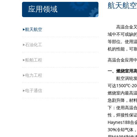
航天航空
应用领域
高温合金又叫
航天航空
域中不可或缺
等部位。使用温
石油化工
机的性能，可
高温合金应用中
船舶工程
一、燃烧室用
电力工程
航空涡轮发动
可达1500℃
电子通信
燃烧室内最高温
急剧升降，材
下：使用高温
性，焊接性保证
Haynes1
30%冷却气
用MA956制