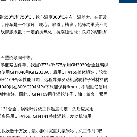
50℃和750℃，轮心温度300℃左右，温差大。在正常
动，停车是一个循环，轮心。喉道，槽底，轮缘均承受不同
的线膨胀系数；一定的抗氧化，抗腐蚀性能；良好的切削加
石墨舵紧固件等。
件等。我国YF73和YF75采用GH3030合金丝编织
H1040和GH2038A，后用GH4169整体锻造，轮盘
GH4169合金性能可知，远程导弹发动机涡轮转子对材料的
1040则在800℃294MPa下只能保持6min，不能胜任使用
冲击韧性较好。因此，GH4169用作涡轮转子，轴，轴套，紧固
31合金，涡轮叶片依工作温度而定，先后应采用
loy等，我国多采用GH4169, GH4141整体涡轮，发动机轴用
起动数次数十万次，最小脉冲宽度几毫米秒，总工作时间5