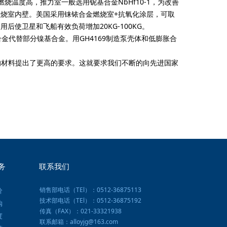
烧温度高，推力室一般选用铌基合金NbHf10-1，为改善
护燃烧室内壁。美国采用铼铱合金燃烧室+抗氧化涂层，可取
用后使卫星和飞船有效负荷增加20KG-100KG。
金代替部分镍基合金。用GH4169制造泵壳体和低膨胀合
材料提出了更高的要求。这就要求我们不断的向先进国家
务
联系我们
销售部电话（TEl）：0512-36875113
价
技术部电话（TEl）：0512-36875192
购
传真（FAX）：021-33321938
度
联系邮箱：alloyjg@163.com