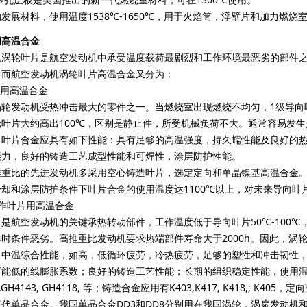
发展材料，使用温度1538℃-1650℃，用于火焰筒，浮壁片和加力燃烧
用高温合金
轮叶片是航空发动机中承受温度载荷最剧烈和工作环境最恶劣的部件之
。而航空发动机涡轮叶片高温合金又分为：
用高温合金
发动机受热冲击最大的零件之一。当燃烧室出现燃烧不均匀，1级导向
轮叶片大约高出100℃，区别是静止件，所受机械负荷不大。通常容易发
向叶片合金应具有如下性能：具有足够的高温强度，持久蠕性能及良好的
能力，良好的铸造工艺成型性能和可焊性，涂层防护性能。
的先进发动机多采用空心铸造叶片，选定定向和单晶镍基高温合金。高推重
却和涂层防护条件下叶片合金的使用温度达1100℃以上，对未来导向叶
叶片用高温合金
航空发动机的关键承热转动部件，工作温度低于导向叶片50℃-100℃
时条件恶劣。高推重比发动机要求热端部件寿命大于2000h。因此，涡
，中温综合性能，如高，低循环疲劳，冷热疲劳，足够的塑性和冲击韧性
能低的线膨胀系数；良好的铸造工艺性能；长期的组织稳定性能，使用温
GH4143, GH4118, 等；铸造合金应用有K403,K417, K418,; K405，
代单晶合金。我国单晶合金DD3和DD8分别用在我国涡轮，涡扇发动机