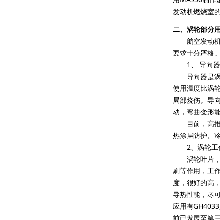
发动机燃烧室的
二、涡轮部分
航空发动机涡
要求十分严格
1、 导向器
导向器是涡轮
使用温度比涡
局部烧伤。导
动，弯曲变形
目前，高推重比
热涂层防护。冷
2、涡轮工作
涡轮叶片，是
刷等作用，工作
度，很好的高
导热性能，尽可
应用有GH4033,
前已发展至第三