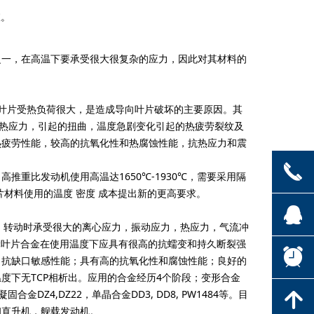
室。
一，在高温下要承受很大很复杂的应力，因此对其材料的
叶片受热负荷很大，是造成导向叶片破坏的主要原因。其
生热应力，引起的扭曲，温度急剧变化引起的热疲劳裂纹及
热疲劳性能，较高的抗氧化性和热腐蚀性能，抗热应力和震
끅
比发动机使用高温达1650℃-1930℃，需要采用隔
片材料使用的温度 密度 成本提出新的更高要求。
뀩
，转动时承受很大的离心应力，振动应力，热应力，气流冲
轮叶片合金在使用温度下应具有很高的抗蠕变和持久断裂强
뀥
，抗缺口敏感性能；具有高的抗氧化性和腐蚀性能；良好的
度下无TCP相析出。应用的合金经历4个阶段；变形合金
定向凝固合金DZ4,DZ22，单晶合金DD3, DD8, PW1484等。目
녕
和直升机，舰载发动机。