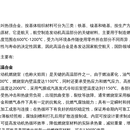
热强合金。按基体组织材料可分为三类：铁基、镍基和铬基。按生产方
的原材。它是航天，航空制造发动机高温部分的关键材料。主要用于制造
度范围在600℃-1200℃，受力与环境条件随使用零件所在部分不同而
靠性与寿命的决定性因素。因此高温合金是各发达国家航空航天，国防领
主要有:
高温合金
机燃烧室（也称火焰筒）是关键的高温部件之一。由于燃油雾化，油气
-2000℃，燃烧室内壁温度达1100℃，同时还要承受热应力和燃气应力
温度达2000℃，采用气膜或汽蒸发式冷却后室壁温度达到1150℃。
料受热冲击和热疲劳负荷，出现扰曲变形，裂纹等故障。通常燃烧室采用板
合金和燃气条件下具有一定的抗氧化，抗燃气腐蚀能力；具有一定瞬时和
加工成形与连接；在热循环下有良好的组织稳定性，保证寿命期内可靠工
88合金薄板经照相，腐蚀刻槽和打孔后用扩散连接制成。内层可按设计要求
体，可提高发动机热循环效率，降低燃烧室材料的实际承热量，减轻重量，
作多孔层板是美国推出的新一代燃烧室材料，可在1300℃使用。