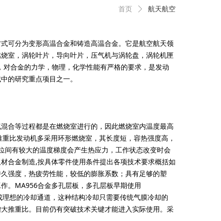
首页
ꄲ
航天航空
式可分为变形高温合金和铸造高温合金。它是航空航天领
燃烧室，涡轮叶片，导向叶片，压气机与涡轮盘，涡轮机匣
异，对合金的力学，物理，化学性能有严格的要求，是发动
域中的研究重点项目之一。
混合等过程都是在燃烧室进行的，因此燃烧室内温度最高
。高推重比发动机多采用环形燃烧室，其长度短，容热强度高，
各部位间有较大的温度梯度会产生热应力，工作状态改变时会
材合金制造,按具体零件使用条件提出各项技术要求概括如
持久强度，热疲劳性能，较低的膨胀系数；具有足够的塑
作。MA956合金多孔层板，多孔层板早期使用
制成理想的冷却通道，这种结构冷却只需要传统气膜冷却的
增大推重比。目前仍有突破技术关键才能进入实际使用。采