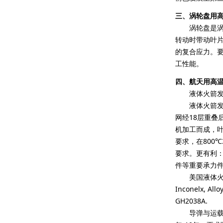
三、涡轮盘用
涡轮盘是涡轮发
转动时带动叶
的复合应力。
工性能。
四、航天用高
液体火箭发动
液体火箭发动机
网经18层重叠
机加工而成，叶
要求，在800℃
要求。更有利：
件等重要承力
美国液体火箭
Inconelx, 
GH2038A.
导弹与运载火箭