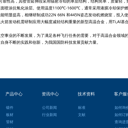
求可靠性高，其喷管延伸段采用辐射冷却的单层结构，结构简单，质量轻，燃
面喷涂抗氧化涂层。使用温度1100℃-1600℃，通常采用液膜冷却保
能明显提高，相继研制成功22N 66N 和445N姿态发动机燃烧室，投入使
发动机需研制应用大幅度减轻结构重量的新型高温合金，用Ti,Al基合
事业的不断发展，为了满足各种飞行任务的需要，对于高温合金领域的
过自身不断的实践和创新，为我国国防科技发展贡献力量。
产品中心
资讯中心
技术资料
客户服
锻件
公司新闻
标准
如何询
板材
行业新闻
文献
如何订
管材
查询进