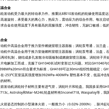
高温合金
动机受力最大的转动承力件。推重比8和10发动机的轮缘使用温度达到6
片高速旋转，承受最大的离心力，热应力，震动应力的综合作用。每次启
要求合金在使用温度下具有最高的屈服强度，冲击韧性，无缺口敏感；低
温合金
机中高温合金用于推力室作燃烧室喷注器面板；涡轮泵弯通，法兰盘，
中高温合金用于推力室做燃料室喷注器面板；涡轮泵弯通，法盘，石墨舵紧固
后再经轧制，烧结成多孔发散冷却面板制成燃烧室喷注面板。涡轮转子开始使用G
片电解加工而成，克服了GH1040长试时变形过大问题。对比GH1040与
398MPa20min符合要求为标准，GH4169可达30min组织性能稳定；GH
在-253℃至室温其强度增加392MPa-400MPa 塑性基本不变，低温
件的材料。
发动机涡轮转子材料主要有进气管，涡轮叶片和轮盘。我国多采用GH11
Alloy713c, Astroloy和Mar-M246;轮盘材料有Inconel718, Waspa
姿态控制的小型液体火箭，一般推力小（0.02N-2000N），脉冲