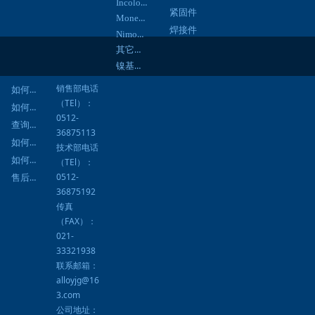
Incoloy合金
紧固件
Monel合金
焊接件
Nimonic合金
其它合金
镍基焊材
销售部电话
如何询价
（TEl）：
如何订购
0512-
查询进度
36875113
如何结算
技术部电话
如何提货
（TEl）：
0512-
售后服务
36875192
传真
（FAX）：
021-
33321938
联系邮箱：
alloyjg@16
3.com
公司地址：