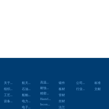
关于我们
应用领域
材料中心
产品中心
资讯中心
技术资料
客户服务
联系
高温合金
关于我们
航天航空
公司新闻
锻件
标准
耐蚀合金
组织架构
石油化工
行业新闻
板材
文献
精密合金
工艺流程
船舶工程
管材
Hastelloy合金
设备展示
电力工程
丝材
Inconel合金
电子通信
法兰