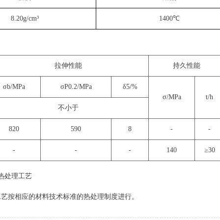
8.20g/cm³
1400℃
拉伸性能
持久性能
σb/MPa
σP0.2/MPa
δ5/%
σ/MPa
t/h
不小于
820
590
8
-
-
-
-
-
140
≥30
零件热处理工艺
工艺按相应的材料技术标准的热处理制度进行。