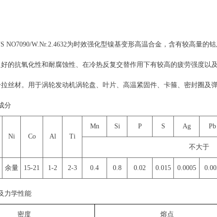
0（UNS NO7090/W.Nr.2.4632为时效强化型镍基变形高温合金，含有较
良好的抗氧化性和耐腐蚀性、在冷热反复交替作用下有较高的疲劳强度以
冷拉丝材。用于涡轮发动机涡轮盘、叶片、高温紧固件、卡箍、密封圈及
学成分
Mn
Si
P
S
Ag
Pb
Ni
Co
Al
Ti
不大于
余量
15-21
1-2
2-3
0.4
0.8
0.02
0.015
0.0005
0.00
物理及力学性能
密度
熔点