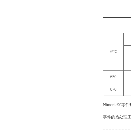
θ/℃
650
870
Nimonic90
零件的热处理