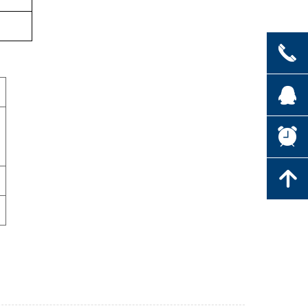
끅
뀩
뀥
녕