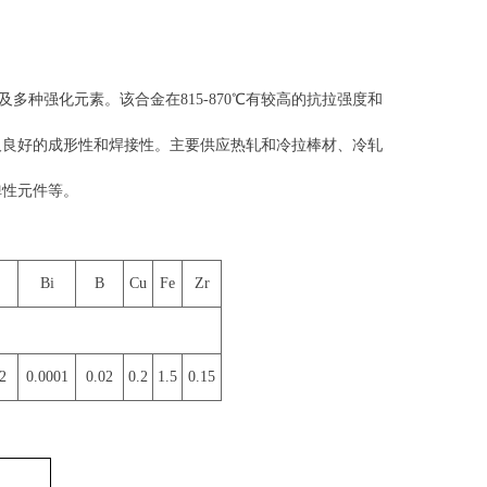
高量的钴及多种强化元素。该合金在815-870℃有较高的抗拉强度和
及良好的成形性和焊接性。主要供应热轧和冷拉棒材、冷轧
弹性元件等。
Bi
B
Cu
Fe
Zr
2
0.0001
0.02
0.2
1.5
0.15