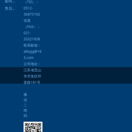
如何提货
（TEl）：
0512-
售后服务
36875192
传真
（FAX）：
021-
33321938
联系邮箱：
alloyjg@16
3.com
公司地址：
江苏省昆山
市开发区环
娄路181号
微
信
二
维
码