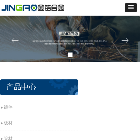
ꂃ
ꁹ
产品中心
锻件
板材
管材