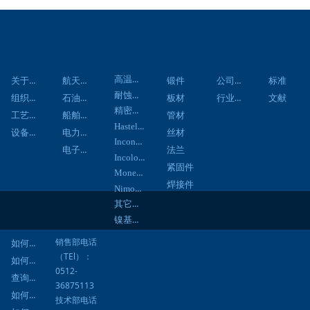
关于我们
应用领域
材料中心
产品中心
资讯中心
技术资料
客户服务
联系
高温合金
关于我们
航天航空
公司新闻
锻件
标准
耐蚀合金
组织架构
石油化工
行业新闻
板材
文献
精密合金
工艺流程
船舶工程
管材
Hastelloy合金
设备展示
电力工程
丝材
Inconel合金
电子通信
法兰
Incoloy合金
紧固件
Monel合金
焊接件
Nimonic合金
其它合金
镍基焊材
销售部电话
如何询价
（TEl）：
如何订购
0512-
查询进度
36875113
如何结算
技术部电话