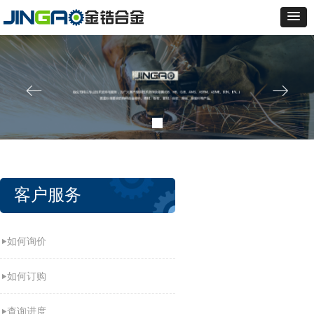
ꂃ
ꁹ
客户服务
如何询价
如何订购
查询进度