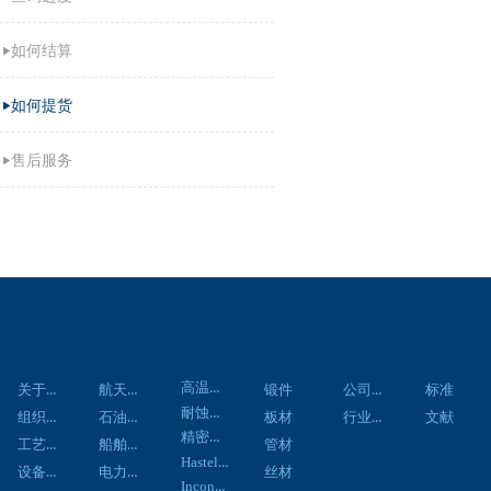
如何结算
如何提货
售后服务
关于我们
应用领域
材料中心
产品中心
资讯中心
技术资料
客户服务
联系
高温合金
关于我们
航天航空
公司新闻
锻件
标准
耐蚀合金
组织架构
石油化工
行业新闻
板材
文献
精密合金
工艺流程
船舶工程
管材
Hastelloy合金
设备展示
电力工程
丝材
Inconel合金