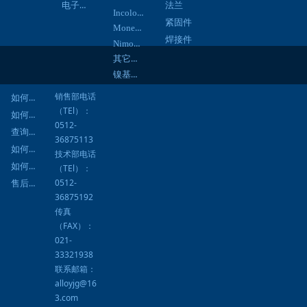
电子通信
法兰
Incoloy合金
紧固件
Monel合金
焊接件
Nimonic合金
其它合金
镍基焊材
销售部电话
如何询价
（TEl）：
如何订购
0512-
查询进度
36875113
如何结算
技术部电话
如何提货
（TEl）：
0512-
售后服务
36875192
传真
（FAX）：
021-
33321938
联系邮箱：
alloyjg@16
3.com